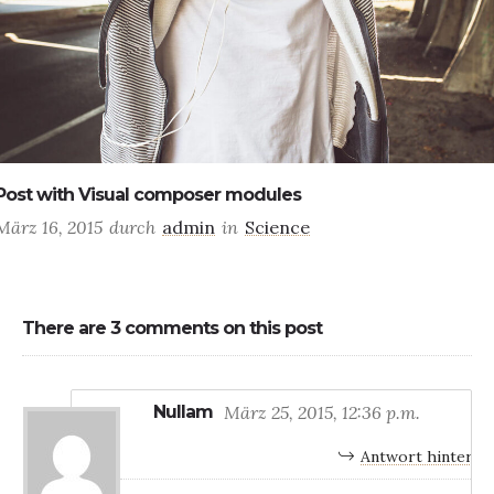
Post with Visual composer modules
März 16, 2015
durch
admin
in
Science
There are 3 comments on this post
Nullam
März 25, 2015, 12:36 p.m.
Antwort hinterla