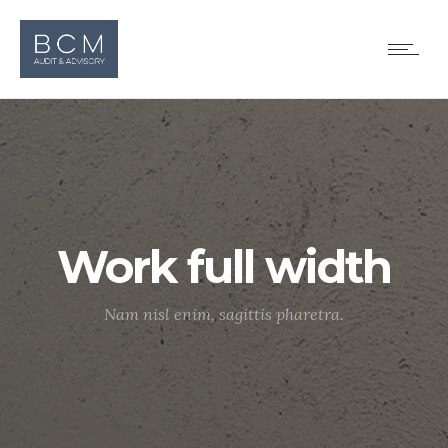
Work full width
Nam nisl enim, sagittis pharetra.